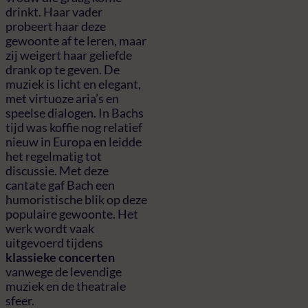
drinkt. Haar vader
probeert haar deze
gewoonte af te leren, maar
zij weigert haar geliefde
drank op te geven. De
muziek is licht en elegant,
met virtuoze aria’s en
speelse dialogen. In Bachs
tijd was koffie nog relatief
nieuw in Europa en leidde
het regelmatig tot
discussie. Met deze
cantate gaf Bach een
humoristische blik op deze
populaire gewoonte. Het
werk wordt vaak
uitgevoerd tijdens
klassieke concerten
vanwege de levendige
muziek en de theatrale
sfeer.