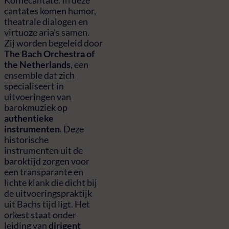
cantates komen humor,
theatrale dialogen en
virtuoze aria’s samen.
Zij worden begeleid door
The Bach Orchestra of
the Netherlands
, een
ensemble dat zich
specialiseert in
uitvoeringen van
barokmuziek op
authentieke
instrumenten
. Deze
historische
instrumenten uit de
baroktijd zorgen voor
een transparante en
lichte klank die dicht bij
de uitvoeringspraktijk
uit Bachs tijd ligt. Het
orkest staat onder
leiding van
dirigent