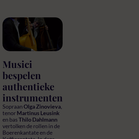
Musici
bespelen
authentieke
instrumenten
Sopraan
Olga Zinovieva
,
tenor
Martinus Leusink
en bas
Thilo Dahlmann
vertolken de rollen in de
Boerenkantate en de
Koffiecantate. In deze