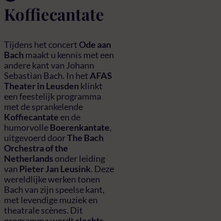
Koffiecantate
Tijdens het concert
Ode aan
Bach
maakt u kennis met een
andere kant van Johann
Sebastian Bach. In het
AFAS
Theater in Leusden
klinkt
een feestelijk programma
met de sprankelende
Koffiecantate
en de
humorvolle
Boerenkantate
,
uitgevoerd door
The Bach
Orchestra of the
Netherlands
onder leiding
van
Pieter Jan Leusink
. Deze
wereldlijke werken tonen
Bach van zijn speelse kant,
met levendige muziek en
theatrale scènes. Dit
programma wordt
slechts