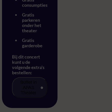
consumpties
Gratis
parkeren
onder het
theater
Gratis
garderobe
Bij dit concert
kunt u de
volgende extra's
bestellen:
Buffet in
AFAS
Theater