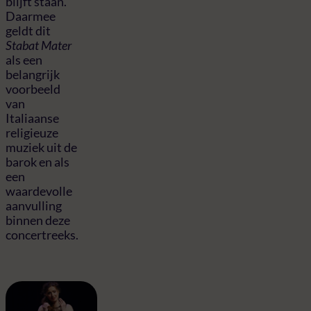
blijft staan.
Daarmee
geldt dit
Stabat Mater
als een
belangrijk
voorbeeld
van
Italiaanse
religieuze
muziek uit de
barok en als
een
waardevolle
aanvulling
binnen deze
concertreeks.