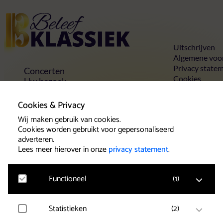
Home
Uitschrijven
Algemene voo
Privacy state
Concerten
Cookies
Uw bezoek
Toegankelijkheid
Groepen
Cookies & Privacy
Vrienden & voordelen
Wij maken gebruik van cookies.
Contact
Cookies worden gebruikt voor gepersonaliseerd
adverteren.
Lees meer hierover in onze
privacy statement
.
Klantenservice
Functioneel
(
1
)
Het team van Beleef Klassiek wil u als
concertbezoeker een goede service
verlenen. Maak daarom gebruik van de
Statistieken
(
2
)
Google Analytics
diverse Service Formulieren voor een
Bezoekersstatistieken, websitebezoek en gebruik