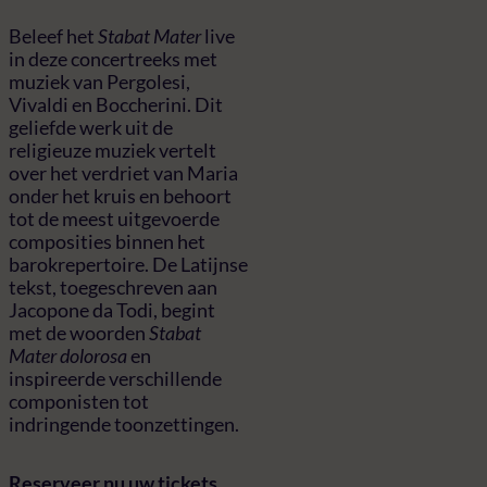
Beleef het
Stabat Mater
live
in deze concertreeks met
muziek van Pergolesi,
Vivaldi en Boccherini. Dit
geliefde werk uit de
religieuze muziek vertelt
over het verdriet van Maria
onder het kruis en behoort
tot de meest uitgevoerde
composities binnen het
barokrepertoire. De Latijnse
tekst, toegeschreven aan
Jacopone da Todi, begint
met de woorden
Stabat
Mater dolorosa
en
inspireerde verschillende
componisten tot
indringende toonzettingen.
Reserveer nu uw tickets