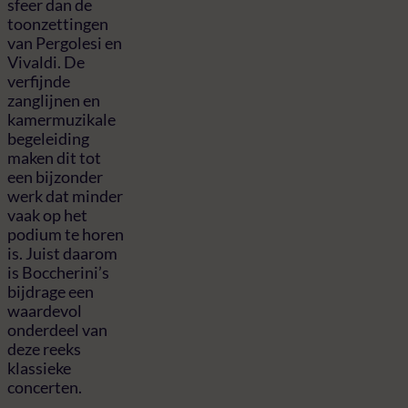
sfeer dan de
toonzettingen
van Pergolesi en
Vivaldi. De
verfijnde
zanglijnen en
kamermuzikale
begeleiding
maken dit tot
een bijzonder
werk dat minder
vaak op het
podium te horen
is. Juist daarom
is Boccherini’s
bijdrage een
waardevol
onderdeel van
deze reeks
klassieke
concerten.