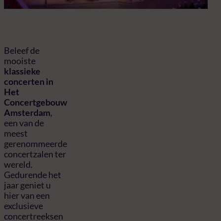
Beleef de
mooiste
klassieke
concerten in
Het
Concertgebouw
Amsterdam
,
een van de
meest
gerenommeerde
concertzalen ter
wereld.
Gedurende het
jaar geniet u
hier van een
exclusieve
concertreeksen