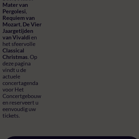
Mater van
Pergolesi
,
Requiem van
Mozart
,
De Vier
Jaargetijden
van Vivaldi
en
het sfeervolle
Classical
Christmas
. Op
deze pagina
vindt u de
actuele
concertagenda
voor Het
Concertgebouw
en reserveert u
eenvoudig uw
tickets.