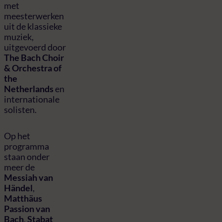
met
meesterwerken
uit de klassieke
muziek,
uitgevoerd door
The Bach Choir
& Orchestra of
the
Netherlands
en
internationale
solisten.
Op het
programma
staan onder
meer de
Messiah van
Händel
,
Matthäus
Passion van
Bach
,
Stabat