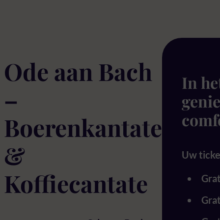
Ode aan Bach
In he
–
genie
comf
Boerenkantate
&
Uw ticket
Koffiecantate
Grat
Grat