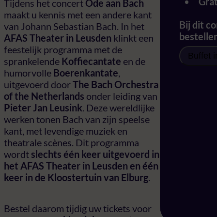
Grat
Tijdens het concert
Ode aan Bach
maakt u kennis met een andere kant
Bij dit c
van Johann Sebastian Bach. In het
bestelle
AFAS Theater in Leusden
klinkt een
feestelijk programma met de
Buffet 
sprankelende
Koffiecantate
en de
humorvolle
Boerenkantate
,
uitgevoerd door
The Bach Orchestra
of the Netherlands
onder leiding van
Pieter Jan Leusink
. Deze wereldlijke
werken tonen Bach van zijn speelse
kant, met levendige muziek en
theatrale scènes. Dit programma
wordt
slechts één keer uitgevoerd in
het AFAS Theater in Leusden en één
keer in de Kloostertuin van Elburg
.
Bestel daarom tijdig uw tickets voor