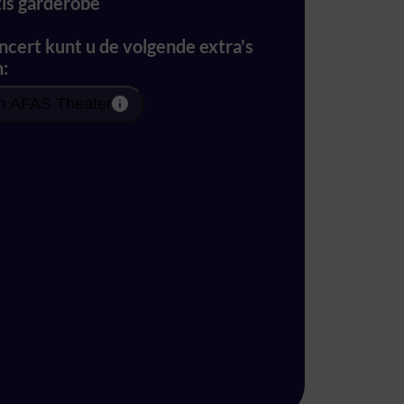
is garderobe
oncert kunt u de volgende extra's
n:
in AFAS Theater