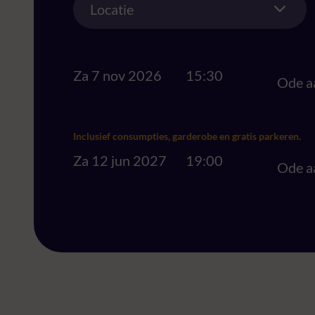
Locatie
Za 7 nov 2026
15:30
Ode a
Inclusief consumpties, garderobe en gratis parkeren.
Za 12 jun 2027
19:00
Ode a