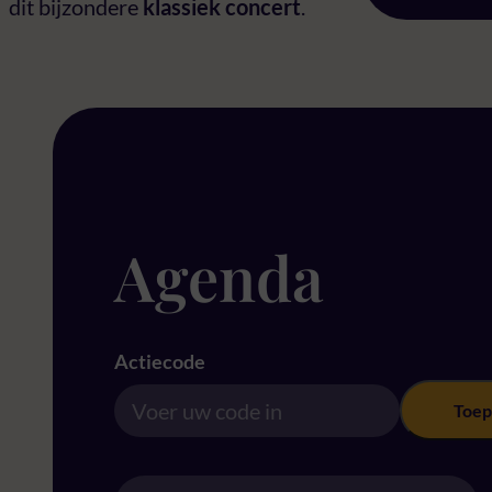
dit bijzondere
klassiek concert
.
Agenda
Actiecode
Toep
Location