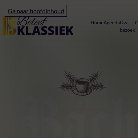
Ga naar hoofdinhoud
Home
Home
Agenda
Uw
C
bezoek
Ode aan Bach