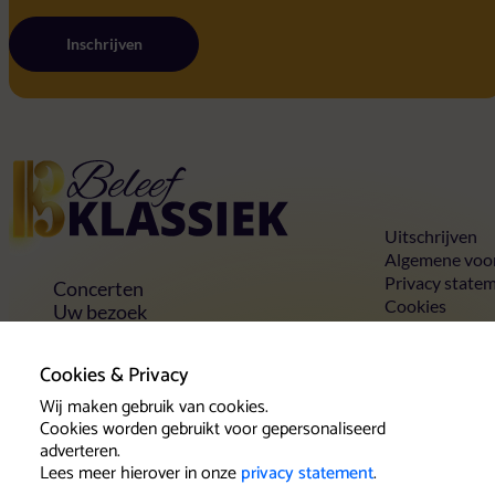
Inschrijven
Home
Uitschrijven
Algemene voo
Privacy state
Concerten
Cookies
Uw bezoek
Toegankelijkheid
Groepen
Cookies & Privacy
Vrienden & voordelen
Wij maken gebruik van cookies.
Contact
Cookies worden gebruikt voor gepersonaliseerd
adverteren.
Lees meer hierover in onze
privacy statement
.
Klantenservice