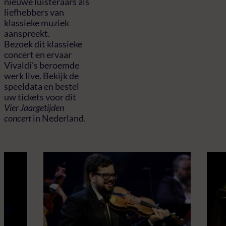
nieuwe luisteraars als
liefhebbers van
klassieke muziek
aanspreekt.
Bezoek dit klassieke
concert en ervaar
Vivaldi’s beroemde
werk live. Bekijk de
speeldata en bestel
uw tickets voor dit
Vier Jaargetijden
concert
in Nederland.