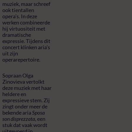
muziek, maar schreef
ook tientallen
opera’s. In deze
werken combineerde
hij virtuositeit met
dramatische
expressie. Tijdens dit
concert klinken aria’s
uit zijn
operarepertoire.
Sopraan Olga
Zinovieva vertolkt
deze muziek met haar
heldere en
expressieve stem. Zij
zingt onder meer de
bekende aria
Sposa
son disprezzata
, een
stuk dat vaak wordt
uitgevoerd in