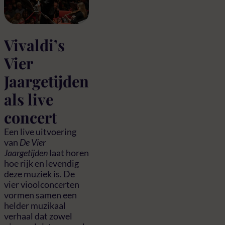
Vivaldi’s
Vier
Jaargetijden
als live
concert
Een live uitvoering
van
De Vier
Jaargetijden
laat horen
hoe rijk en levendig
deze muziek is. De
vier vioolconcerten
vormen samen een
helder muzikaal
verhaal dat zowel