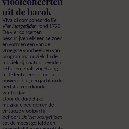
vioolconcerten
uit de barok
Vivaldi componeerde
De
Vier Jaargetijden
rond 1723.
De vier concerten
beschrijven elk een seizoen
en vormen een van de
vroegste voorbeelden van
programmamuziek. In de
muziek zijn natuurbeelden
te horen, zoals vogelzang
in de lente, een zomerse
onweersbui, een jacht in de
herfst en een koude
winterdag.
Door de duidelijke
muzikale beelden en de
virtuoze vioolpartij
behoort
De Vier Jaargetijden
tot de meest geliefde en
toegankelijke werken uit de