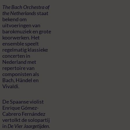
The Bach Orchestra of
the Netherlands
staat
bekend om
uitvoeringen van
barokmuziek en grote
koorwerken. Het
ensemble speelt
regelmatig klassieke
concerten in
Nederland met
repertoire van
componisten als
Bach, Händel en
Vivaldi.
De Spaanse violist
Enrique Gómez-
Cabrero Fernández
vertolkt de solopartij
in
De Vier Jaargetijden
.