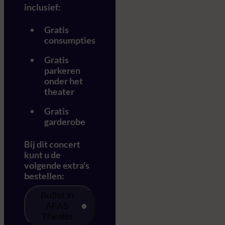
inclusief:
Gratis
consumpties
Gratis
parkeren
onder het
theater
Gratis
garderobe
Bij dit concert
kunt u de
volgende extra's
bestellen:
Buffet in
AFAS
Theater