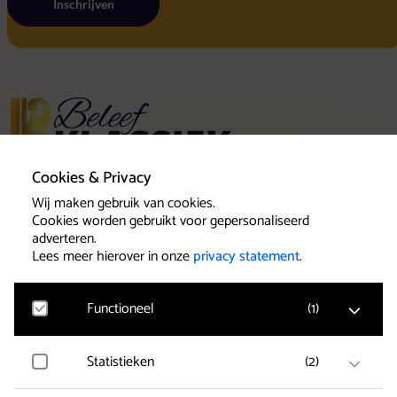
Inschrijven
Home
Uitschrijven
Cookies & Privacy
Algemene voo
Privacy state
Concerten
Wij maken gebruik van cookies.
Cookies
Cookies worden gebruikt voor gepersonaliseerd
Uw bezoek
adverteren.
Toegankelijkheid
Lees meer hierover in onze
privacy statement
.
Groepen
Vrienden & voordelen
Contact
Functioneel
(
1
)
Klantenservice
Statistieken
(
2
)
Google Analytics
Bezoekersstatistieken, websitebezoek en gebruik
wordt gemeten en gebruikersgegevens worden
Het team van Beleef Klassiek wil u als