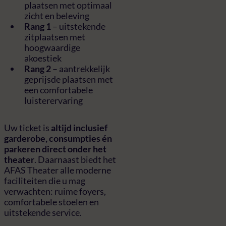
plaatsen met optimaal
zicht en beleving
Rang 1
– uitstekende
zitplaatsen met
hoogwaardige
akoestiek
Rang 2
– aantrekkelijk
geprijsde plaatsen met
een comfortabele
luisterervaring
Uw ticket is
altijd inclusief
garderobe, consumpties én
parkeren direct onder het
theater
. Daarnaast biedt het
AFAS Theater alle moderne
faciliteiten die u mag
verwachten: ruime foyers,
comfortabele stoelen en
uitstekende service.