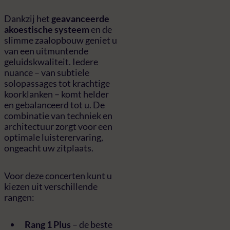
Dankzij het
geavanceerde
akoestische systeem
en de
slimme zaalopbouw geniet u
van een uitmuntende
geluidskwaliteit. Iedere
nuance – van subtiele
solopassages tot krachtige
koorklanken – komt helder
en gebalanceerd tot u. De
combinatie van techniek en
architectuur zorgt voor een
optimale luisterervaring,
ongeacht uw zitplaats.
Voor deze concerten kunt u
kiezen uit verschillende
rangen:
Rang 1 Plus
– de beste