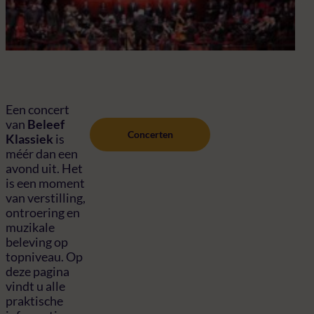
Een concert
van
Beleef
Concerten
Klassiek
is
méér dan een
avond uit. Het
is een moment
van verstilling,
ontroering en
muzikale
beleving op
topniveau. Op
deze pagina
vindt u alle
praktische