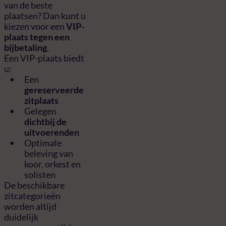
van de beste
plaatsen? Dan kunt u
kiezen voor een
VIP-
plaats tegen een
bijbetaling
.
Een VIP-plaats biedt
u:
Een
gereserveerde
zitplaats
Gelegen
dichtbij de
uitvoerenden
Optimale
beleving van
koor, orkest en
solisten
De beschikbare
zitcategorieën
worden altijd
duidelijk