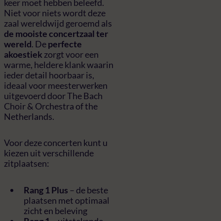
keer moet hebben beleefd.
Niet voor niets wordt deze
zaal wereldwijd geroemd als
de mooiste concertzaal ter
wereld
. De
perfecte
akoestiek
zorgt voor een
warme, heldere klank waarin
ieder detail hoorbaar is,
ideaal voor meesterwerken
uitgevoerd door The Bach
Choir & Orchestra of the
Netherlands.
Voor deze concerten kunt u
kiezen uit verschillende
zitplaatsen:
Rang 1 Plus
– de beste
plaatsen met optimaal
zicht en beleving
Rang 1
– uitstekende