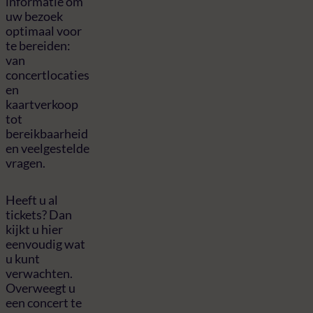
informatie om
uw bezoek
optimaal voor
te bereiden:
van
concertlocaties
en
kaartverkoop
tot
bereikbaarheid
en veelgestelde
vragen.
Heeft u al
tickets? Dan
kijkt u hier
eenvoudig wat
u kunt
verwachten.
Overweegt u
een concert te