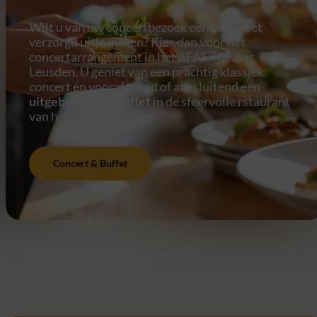
Wilt u van uw concertbezoek een compleet
verzorgd uitje maken? Kies dan voor het
concertarrangement in het AFAS Theater
Leusden. U geniet van een prachtig klassiek
concert én voorafgaand of aansluitend een
uitgebreid luxe buffet
in de sfeervolle rstaurant
van het theater.
Concert & Buffet