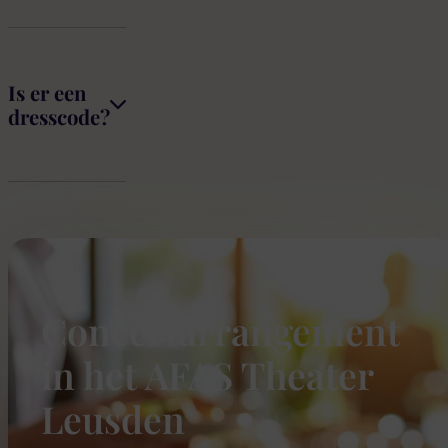
Is er een
dresscode?
Concertarrangement
in het AFAS Theater
Leusden