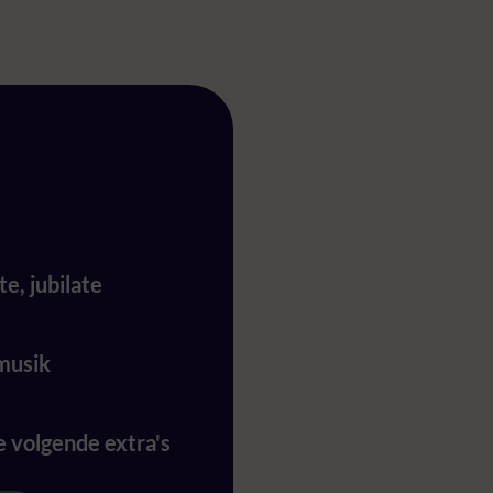
te, jubilate
musik
de volgende extra's