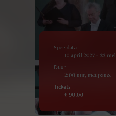
Speeldata
10 april 2027
-
22 mei
Duur
2:00 uur
, met pauze
Tickets
€ 90,00