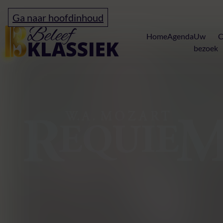
Ga naar hoofdinhoud
Home
Home
Agenda
Uw
C
bezoek
Requiem & Ein