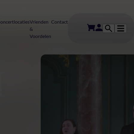
oncertlocaties
Vrienden
Contact
&
Voordelen
e Kleine Nacht