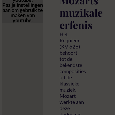
Mozarts
Pas
je instellingen
muzikale
aan om gebruik te
maken van
youtube.
erfenis
Het
Requiem
(KV 626)
behoort
tot de
bekendste
composities
uit de
klassieke
muziek.
Mozart
werkte aan
deze
dodenmis