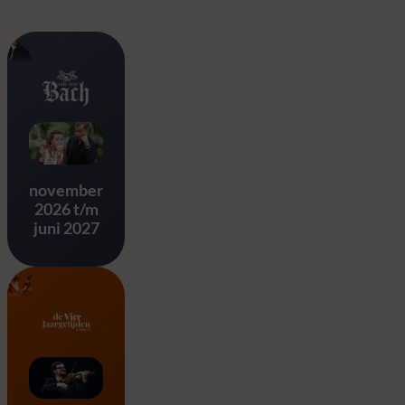
Ode aan Bach
november
2026 t/m
juni 2027
Vier Jaargetijden – A. Vivald