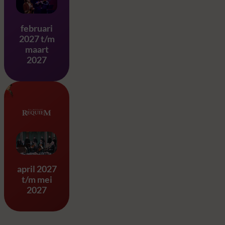
Matthäus Passion – J.S. Ba
februari
2027 t/m
maart
2027
Requiem & Eine Kleine Na
april 2027
t/m mei
2027