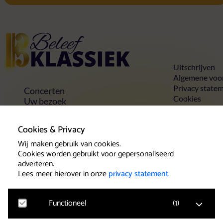
Home
Uitschrijven
Algemene voo
Privacy state
Concerten
Cookies
Uw bezoek
Toegankelijkheid
Groepen
Cookies & Privacy
Vrienden & voordelen
Contact
Wij maken gebruik van cookies.
Cookies worden gebruikt voor gepersonaliseerd
adverteren.
Lees meer hierover in onze
privacy statement
.
Klantenservice
Het team van Beleef Klassiek wil u als
Functioneel
(
1
)
concertbezoeker een goede service