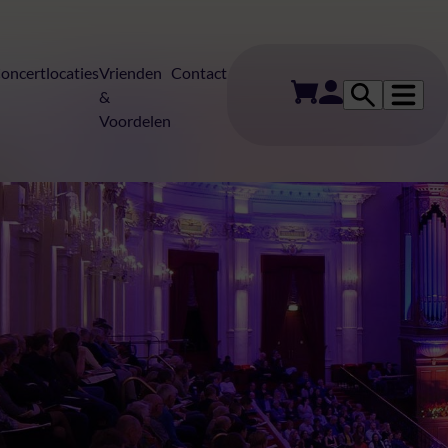
oncertlocaties
Vrienden
Contact
&
Voordelen
 – actie