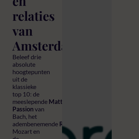
en
relaties
van
AmsterdamUMC
Beleef drie
absolute
hoogtepunten
uit de
klassieke
top 10: de
meeslepende
Matthäus
Passion
van
Bach, het
adembenemende
Requiem
van
Mozart en
de