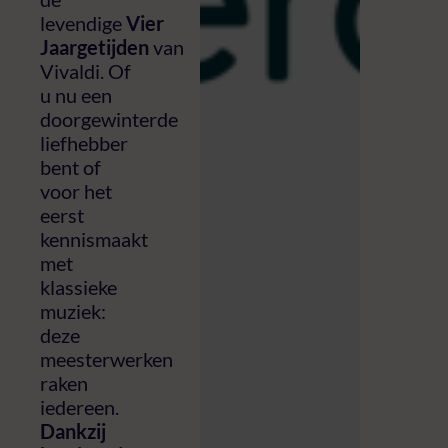
levendige
Vier
Jaargetijden
van
Vivaldi. Of
u nu een
doorgewinterde
liefhebber
bent of
voor het
eerst
kennismaakt
met
klassieke
muziek:
deze
meesterwerken
raken
iedereen.
Dankzij