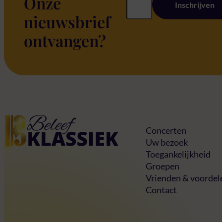
Onze
Inschrijven
nieuwsbrief
ontvangen?
Home
Concerten
Uw bezoek
Toegankelijkheid
Groepen
Vrienden & voordel
Contact