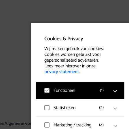
Cookies & Privacy
Wij maken gebruik van cookies.
Cookies worden gebruikt voor
gepersonaliseerd adverteren.
Lees meer hierover in onze
privacy statement
.
Functioneel
(
1
)
Statistieken
(
2
)
Google Analytics
Bezoekersstatistieken,
websitebezoek en gebruik wordt
gemeten en gebruikersgegevens
ven
Algemene voorwaarden
Privacy statement
Cookies
Marketing / tracking
(
4
)
Hotjar
worden anoniem verzameld.