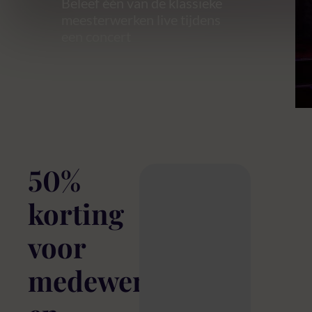
Beleef één van de klassieke
meesterwerken live tijdens
een concert
50%
korting
voor
medewerkers