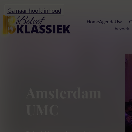
Ga naar hoofdinhoud
Home
Home
Agenda
Uw
C
bezoek
Amsterdam UMC
Amsterdam
UMC