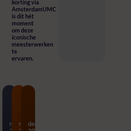
korting via
AmsterdamUMC
is dit hét
moment
om deze
iconische
meesterwerken
te
ervaren.
november
november
december
Ode aan Bach
Vier Jaargetijden 
Messiah – G.F. 
2026
2026
2026