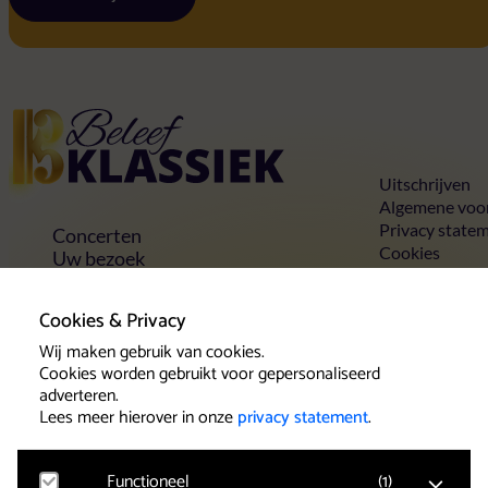
Home
Uitschrijven
Algemene voo
Privacy state
Concerten
Cookies
Uw bezoek
Toegankelijkheid
Groepen
Cookies & Privacy
Vrienden & voordelen
Contact
Wij maken gebruik van cookies.
Cookies worden gebruikt voor gepersonaliseerd
adverteren.
Lees meer hierover in onze
privacy statement
.
Klantenservice
Het team van Beleef Klassiek wil u als
Functioneel
(
1
)