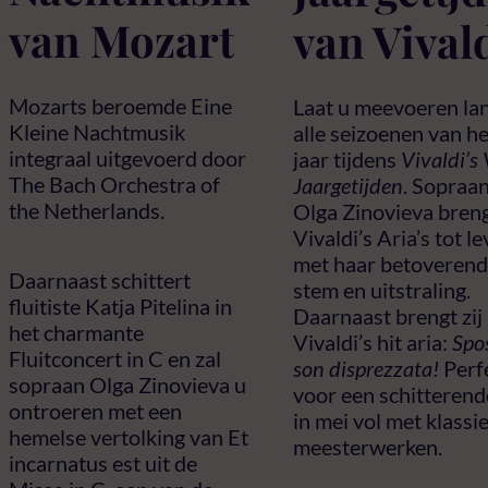
van Mozart
van Vival
Mozarts beroemde Eine
Laat u meevoeren la
Kleine Nachtmusik
alle seizoenen van he
integraal uitgevoerd door
jaar tijdens
Vivaldi’s 
The Bach Orchestra of
Jaargetijden
. Sopraa
the Netherlands.
Olga Zinovieva bren
Vivaldi’s Aria’s tot l
met haar betoveren
Daarnaast schittert
stem en uitstraling.
fluitiste Katja Pitelina in
Daarnaast brengt zij
het charmante
Vivaldi’s hit aria:
Spo
Fluitconcert in C en zal
son disprezzata!
Perf
sopraan Olga Zinovieva u
voor een schitterend
ontroeren met een
in mei vol met klassi
hemelse vertolking van Et
meesterwerken.
incarnatus est uit de