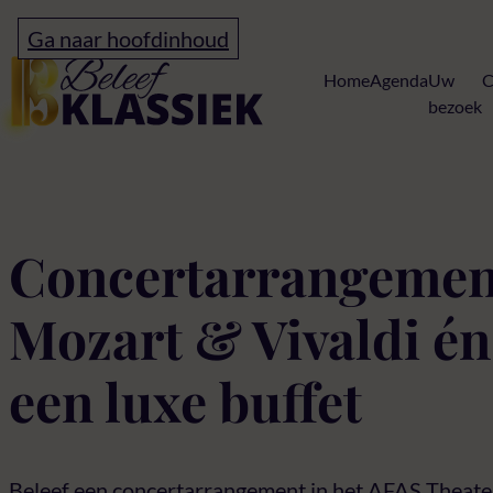
Ga naar hoofdinhoud
Home
Home
Agenda
Uw
C
bezoek
Buffet Voorjaar
Concertarrangemen
Mozart & Vivaldi én
een luxe buffet
Beleef een concertarrangement in het AFAS Theate