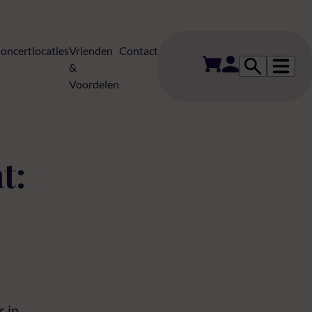
oncertlocaties
Vrienden
Contact
&
Voordelen
t:
r in