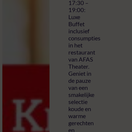
17:30 –
19:00:
Luxe
Buffet
inclusief
consumpties
in het
restaurant
van AFAS
Theater.
Geniet in
de pauze
van een
smakelijke
selectie
koude en
warme
gerechten
en