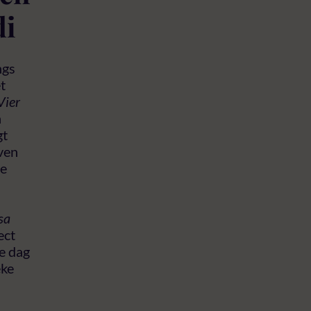
di
ngs
t
Vier
n
gt
even
de
sa
ect
e dag
eke