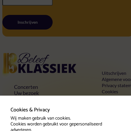
Inschrijven
Home
Uitschrijven
Algemene voo
Privacy state
Concerten
Cookies
Uw bezoek
Toegankelijkheid
Groepen
Cookies & Privacy
Vrienden & voordelen
Wij maken gebruik van cookies.
Contact
Cookies worden gebruikt voor gepersonaliseerd
adverteren.