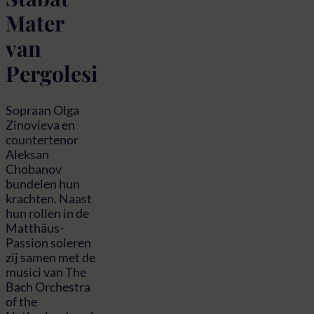
Mater
van
Pergolesi
Sopraan Olga
Zinovieva en
countertenor
Aleksan
Chobanov
bundelen hun
krachten. Naast
hun rollen in de
Matthäus-
Passion soleren
zij samen met de
musici van The
Bach Orchestra
of the