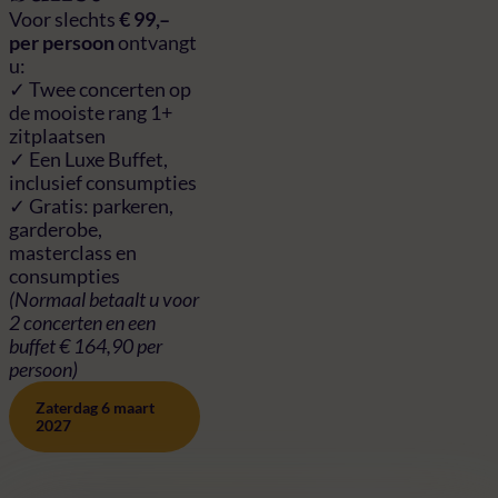
Voor slechts
€ 99,–
per persoon
ontvangt
u:
✓ Twee concerten op
de mooiste rang 1+
zitplaatsen
✓ Een Luxe Buffet,
inclusief consumpties
✓ Gratis: parkeren,
garderobe,
masterclass en
consumpties
(Normaal betaalt u voor
2 concerten en een
buffet € 164,90 per
persoon)
Zaterdag 6 maart
2027