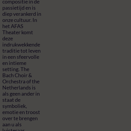
compositie in de
passietijd en is
diep verankerd in
onze cultuur. In
het AFAS
Theater komt
deze
indrukwekkende
traditie tot leven
in een sfeervolle
en intieme
setting. The
Bach Choir &
Orchestra of the
Netherlands is
als geen ander in
staat de
symboliek,
emotie en troost
over te brengen
aan u als
luisteraar.