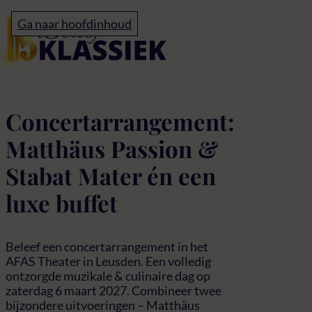
Home
Ga naar hoofdinhoud
Buffet Matthaus & Sta
Concertarrangement:
Matthäus Passion &
Stabat Mater én een
luxe buffet
Beleef een concertarrangement in het
AFAS Theater in Leusden. Een volledig
ontzorgde muzikale & culinaire dag op
zaterdag 6 maart 2027. Combineer twee
bijzondere uitvoeringen – Matthäus