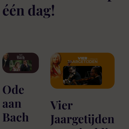
één dag!
Ode
aan
Vier
Bach
Jaargetijden