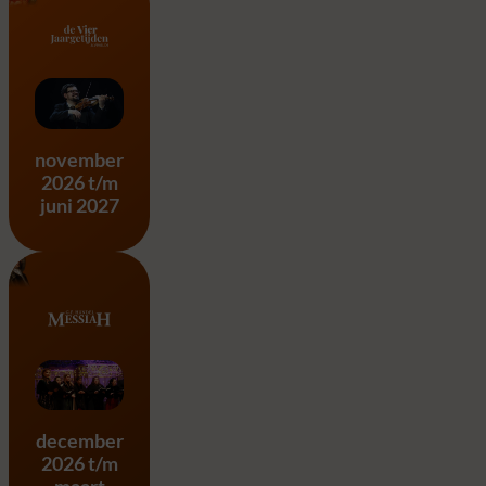
Vier Jaargetijden – A. Vivald
november
2026 t/m
juni 2027
Messiah – G.F. Händel
december
2026 t/m
maart