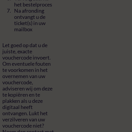
het bestelproces
Na afronding
ontvangt u de
ticket(s) in uw
mailbox
Let goed op dat u de
juiste, exacte
vouchercode invoert.
Om eventuele fouten
te voorkomen in het
overnemen van uw
vouchercode,
adviseren wij om deze
te kopiëren en te
plakken als u deze
digitaal heeft
ontvangen. Lukt het
verzilveren van uw
vouchercode niet?
Neem dan contact met