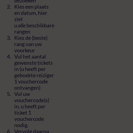
bezoeken
Kies een plaats
en datum, hier
ziet
u
alle
beschikbare
rangen
Kies de (beste)
rang van uw
voorkeur
Vul het aantal
gewenste tickets
in (u heeft per
geboekte reiziger
1 vouchercode
ontvangen)
Vul uw
vouchercode(s)
in, u heeft per
ticket 1
vouchercode
nodig.
Vervolg daarna