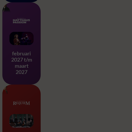
Matthäus Passion – J.S. Ba
februari
2027 t/m
maart
2027
Requiem & Eine Kleine Na