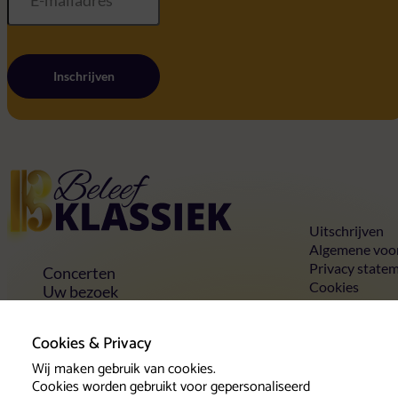
Inschrijven
Home
Uitschrijven
Algemene voo
Privacy state
Concerten
Cookies
Uw bezoek
Toegankelijkheid
Groepen
Cookies & Privacy
Vrienden & voordelen
Contact
Wij maken gebruik van cookies.
Cookies worden gebruikt voor gepersonaliseerd