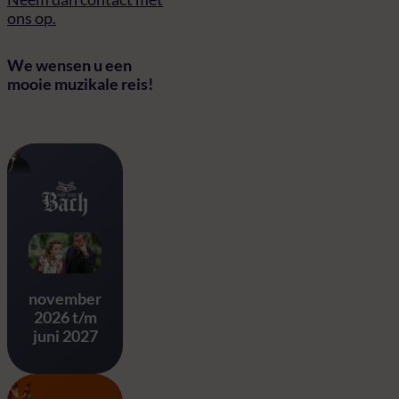
ons op.
We wensen u een
mooie muzikale reis!
Ode aan Bach
november
2026 t/m
juni 2027