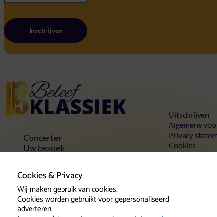
Inschrijven
Home
Uitschrijven
Algemene voo
Privacy state
Concerten
Cookies
Uw bezoek
Toegankelijkheid
Groepen
Cookies & Privacy
Vrienden & voordelen
Contact
Wij maken gebruik van cookies.
Cookies worden gebruikt voor gepersonaliseerd
adverteren.