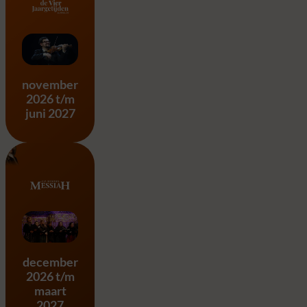
Vier Jaargetijden – A. Vivald
november
2026 t/m
juni 2027
Messiah – G.F. Händel
december
2026 t/m
maart
2027