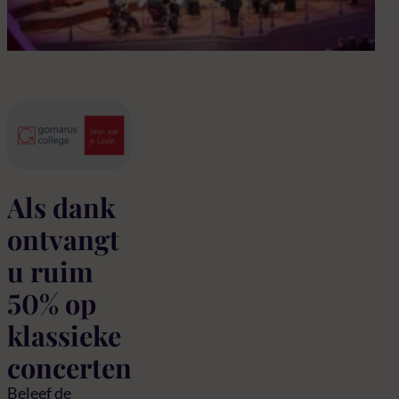
con
Als dank
ontvangt
u ruim
50% op
klassieke
concerten
Beleef de