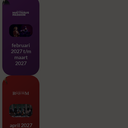
Matthäus Passion – J.S. Ba
februari
2027 t/m
maart
2027
Requiem & Eine Kleine Na
april 2027