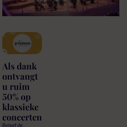
con
Als dank
ontvangt
u ruim
50% op
klassieke
concerten
Beleef de