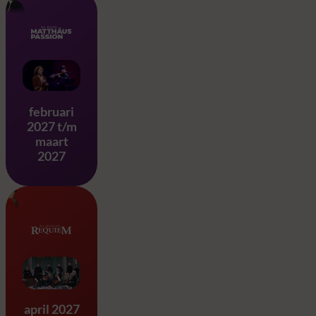
Matthäus Passion – J.S. Ba
februari
2027 t/m
maart
2027
Requiem & Eine Kleine Na
april 2027