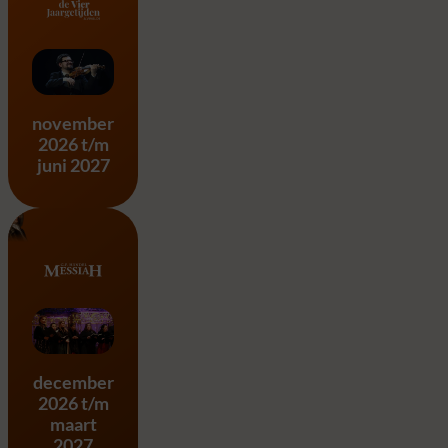
Vier Jaargetijden – A. Vivald
november
2026 t/m
juni 2027
Messiah – G.F. Händel
december
2026 t/m
maart
2027