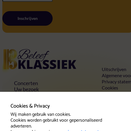
Inschrijven
Home
Uitschrijven
Algemene voo
Privacy state
Concerten
Cookies
Uw bezoek
Toegankelijkheid
Groepen
Cookies & Privacy
Vrienden & voordelen
Contact
Wij maken gebruik van cookies.
Cookies worden gebruikt voor gepersonaliseerd
adverteren.