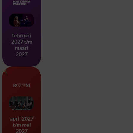
Matthäus Passion – J.S. Ba
februari
2027 t/m
maart
2027
Requiem & Eine Kleine Na
april 2027
t/m mei
2027