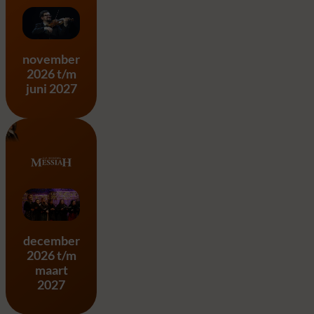
Vier Jaargetijden – A. Vivald
november
2026 t/m
juni 2027
Messiah – G.F. Händel
december
2026 t/m
maart
2027