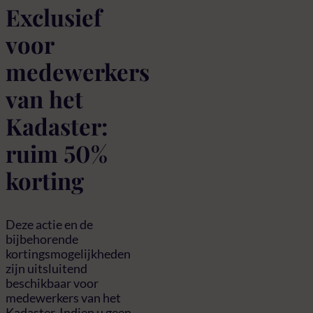
Exclusief
voor
medewerkers
van het
Kadaster:
ruim 50%
korting
Deze actie en de
bijbehorende
kortingsmogelijkheden
zijn uitsluitend
beschikbaar voor
medewerkers van het
Kadaster. Indien u geen