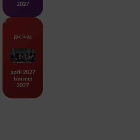
2027
Requiem & Eine Kleine Na
april 2027
t/m mei
2027