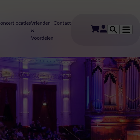
oncertlocaties
Vrienden
Contact
&
Voordelen
actie