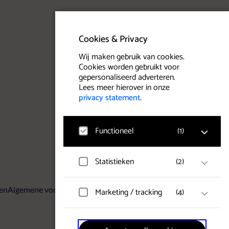
Cookies & Privacy
Wij maken gebruik van cookies.
Cookies worden gebruikt voor
gepersonaliseerd adverteren.
Lees meer hierover in onze
privacy statement
.
Functioneel
(
1
)
Statistieken
(
2
)
Google Analytics
Bezoekersstatistieken,
websitebezoek en gebruik wordt
gemeten en gebruikersgegevens
ven
Algemene voorwaarden
Privacy statement
Cookies
Marketing / tracking
(
4
)
Hotjar
worden anoniem verzameld.
Gebruikersgegevens en gedrag
worden opgeslagen voor
optimalisatie van de website.
Vimeo