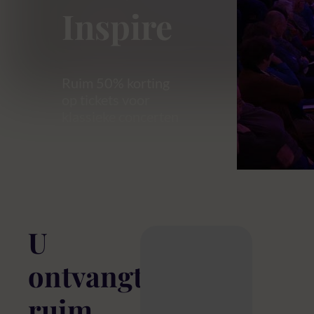
Inspire
Ruim 50% korting
op tickets voor
klassieke concerten
U
ontvangt
ruim