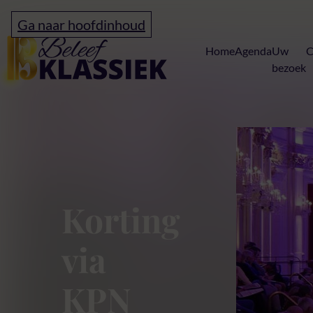
Ga naar hoofdinhoud
Home
Home
Agenda
Uw
C
bezoek
KPN Inspire – 
Korting
via
KPN