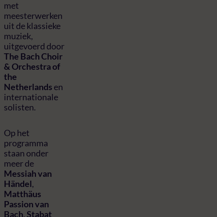
met
meesterwerken
uit de klassieke
muziek,
uitgevoerd door
The Bach Choir
& Orchestra of
the
Netherlands
en
internationale
solisten.
Op het
programma
staan onder
meer de
Messiah van
Händel
,
Matthäus
Passion van
Bach
,
Stabat