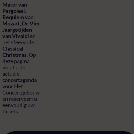
Mater van
Pergolesi
,
Requiem van
Mozart
,
De Vier
Jaargetijden
van Vivaldi
en
het sfeervolle
Classical
Christmas
. Op
deze pagina
vindt u de
actuele
concertagenda
voor Het
Concertgebouw
en reserveert u
eenvoudig uw
tickets.