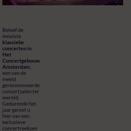
Beleef de
mooiste
klassieke
concerten in
Het
Concertgebouw
Amsterdam
,
een van de
meest
gerenommeerde
concertzalen ter
wereld.
Gedurende het
jaar geniet u
hier van een
exclusieve
concertreeksen