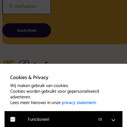
Inschrijven
Home
Cookies & Privacy
Uitschrijven
Wij maken gebruik van cookies.
Algemene voo
Cookies worden gebruikt voor gepersonaliseerd
Privacy state
Concerten
adverteren.
Cookies
Uw bezoek
Lees meer hierover in onze
privacy statement
.
Toegankelijkheid
Groepen
Vrienden & voordelen
Functioneel
(
1
)
Contact