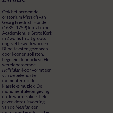
Ook het beroemde
oratorium
Messiah
van
Georg Friedrich Händel
(1685–1759) klinkt in het
Academiehuis Grote Kerk
in Zwolle. In dit groots
opgezette werk worden
Bijbelteksten gezongen
door koor en solisten,
begeleid door orkest. Het
wereldberoemde
Hallelujah
-koor vormt een
van de bekendste
momenten uit de
klassieke muziek. De
monumentale omgeving
en de warme akoestiek
geven deze uitvoering
van de
Messiah
een
indrukwekkend karakter.