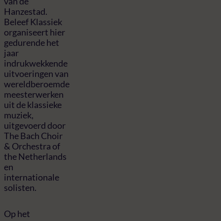
van de
Hanzestad.
Beleef Klassiek
organiseert hier
gedurende het
jaar
indrukwekkende
uitvoeringen van
wereldberoemde
meesterwerken
uit de klassieke
muziek,
uitgevoerd door
The Bach Choir
& Orchestra of
the Netherlands
en
internationale
solisten.
Op het