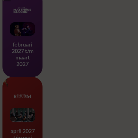
Matthäus Passion – J.S. Ba
februari
2027 t/m
maart
2027
Requiem & Eine Kleine Na
april 2027
t/m mei