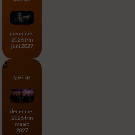
Vier Jaargetijden – A. Vivald
november
2026 t/m
juni 2027
Messiah – G.F. Händel
december
2026 t/m
maart
2027