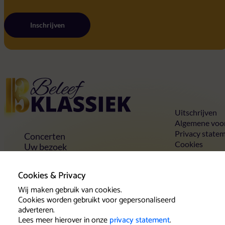
Inschrijven
Home
Uitschrijven
Algemene voo
Privacy state
Concerten
Cookies
Uw bezoek
Toegankelijkheid
Groepen
Cookies & Privacy
Vrienden & voordelen
Contact
Wij maken gebruik van cookies.
Cookies worden gebruikt voor gepersonaliseerd
adverteren.
Lees meer hierover in onze
privacy statement
.
Klantenservice