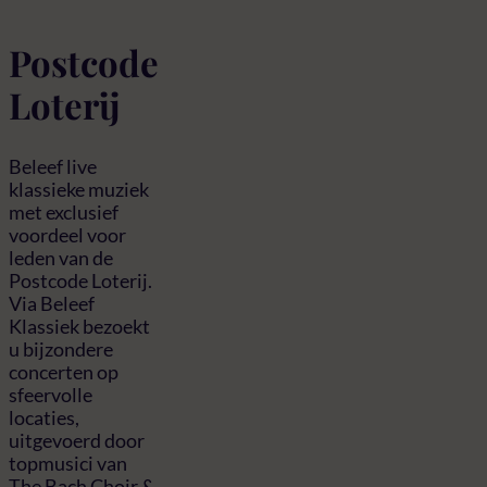
Postcode
Loterij
Beleef live
klassieke muziek
met exclusief
voordeel voor
leden van de
Postcode Loterij.
Via Beleef
Klassiek bezoekt
u bijzondere
concerten op
sfeervolle
locaties,
uitgevoerd door
topmusici van
The Bach Choir &