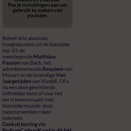
Pas
je instellingen
aan om
gebruik te maken van
youtube.
Beleef drie absolute
hoogtepunten uit de klassieke
top 10: de
meeslepende
Matthäus
Passion
van Bach, het
adembenemende
Requiem
van
Mozart en de levendige
Vier
Jaargetijden
van Vivaldi. Of u
nu een doorgewinterde
liefhebber bent of voor het
eerst kennismaakt met
klassieke muziek: deze
meesterwerken raken
iedereen.
Dankzij korting via
PodiumCadeauKaart is dit hét