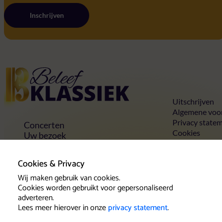
Inschrijven
Home
Uitschrijven
Algemene voo
Privacy state
Concerten
Cookies
Uw bezoek
Toegankelijkheid
Groepen
Cookies & Privacy
Vrienden & voordelen
Contact
Wij maken gebruik van cookies.
Cookies worden gebruikt voor gepersonaliseerd
adverteren.
Lees meer hierover in onze
privacy statement
.
Klantenservice