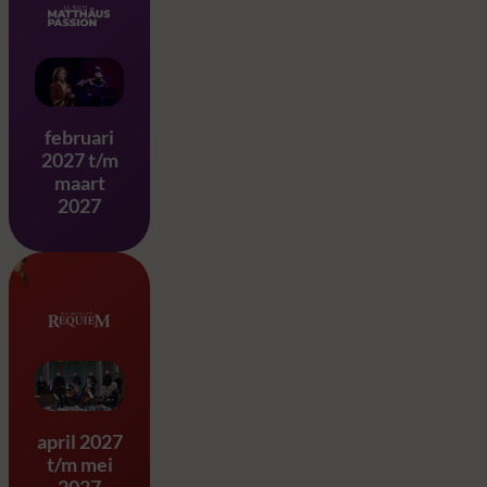
Matthäus Passion – J.S. Ba
februari
2027 t/m
maart
2027
Requiem & Eine Kleine Na
april 2027
t/m mei
2027