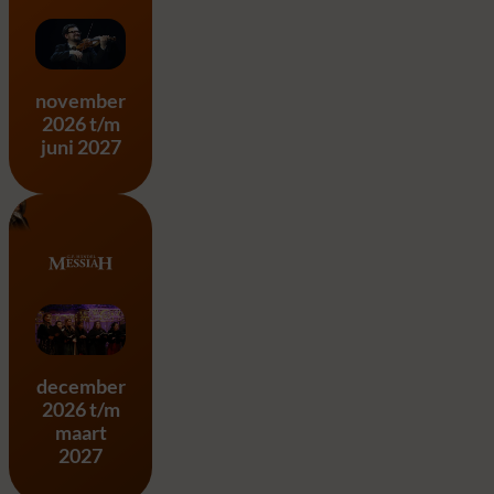
Vier Jaargetijden – A. Vivald
november
2026 t/m
juni 2027
Messiah – G.F. Händel
december
2026 t/m
maart
2027