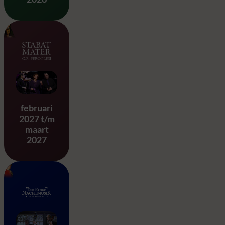
Stabat Mater – G.B. Pergole
februari
2027 t/m
maart
2027