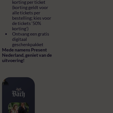
korting per ticket
(korting geldt voor
alle tickets per
bestelling; kies voor
de tickets ‘50%
korting’)
Ontvang een gratis
digitaal
geschenkpakket
Mede namens Present
Nederland, geniet van de
uitvoering!
Ode aan Bach