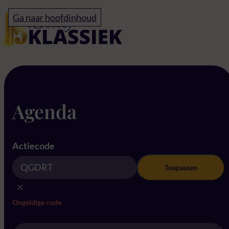
Home
Ga naar hoofdinhoud
TEST 12 MEI
Agenda
Actiecode
Toepassen
✕
Ongeldige code
Location