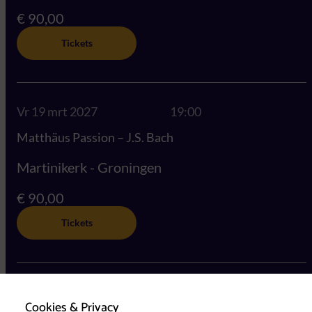
€ 90,00
Tickets
Vr 19 mrt 2027
19:00
Matthäus Passion – J.S. Bach
Martinikerk - Groningen
€ 90,00
Tickets
Za 20 mrt 2027
14:30
Cookies & Privacy