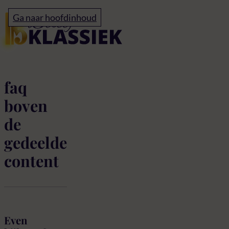
Home
Ga naar hoofdinhoud
Test met shared conte
faq
boven
de
gedeelde
content
Even