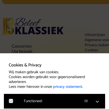
Home
Uitschrijven
Algemene voo
Privacy state
Concerten
Cookies
Uw bezoek
Toegankelijkheid
Groepen
Cookies & Privacy
Vrienden & voordelen
Contact
Wij maken gebruik van cookies.
Cookies worden gebruikt voor gepersonaliseerd
adverteren.
Lees meer hierover in onze
privacy statement
.
Klantenservice
Het team van Beleef Klassiek wil u als
Functioneel
(
1
)
concertbezoeker een goede service