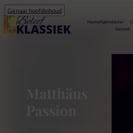
Ga naar hoofdinhoud
Home
Home
Agenda
Uw
C
bezoek
testpagina
Matthäus
Passion