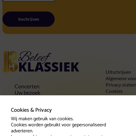
Inschrijven
Home
Uitschrijven
Algemene voo
Privacy state
Concerten
Cookies
Uw bezoek
Toegankelijkheid
Groepen
Cookies & Privacy
Vrienden & voordelen
Contact
Wij maken gebruik van cookies.
Cookies worden gebruikt voor gepersonaliseerd
adverteren.