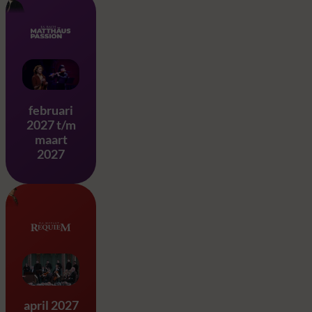
Matthäus Passion – J.S. Ba
februari
2027 t/m
maart
2027
Requiem & Eine Kleine Na
april 2027