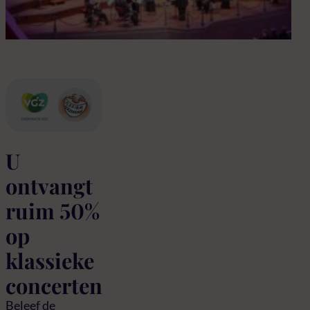
con
U
ontvangt
ruim 50%
op
klassieke
concerten
Beleef de