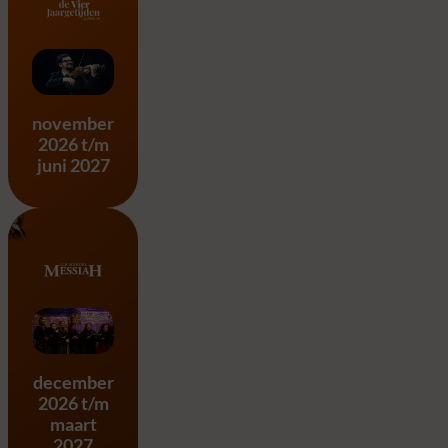
Vier Jaargetijden – A. Vivald
november
2026 t/m
juni 2027
Messiah – G.F. Händel
december
2026 t/m
maart
2027